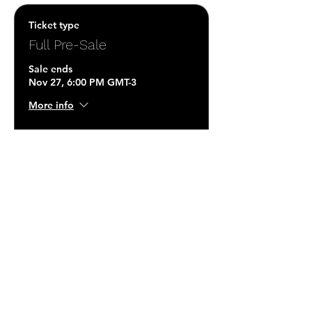
Ticket type
Full Pre-Sale
Sale ends
Nov 27, 6:00 PM GMT-3
More info
Price
R$395.00
+R$9.88 ticket service fee
Quantity
Total
R$0.00
Checkout