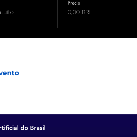
Precio
tuito
0,00 BRL
vento
ificial do Brasil