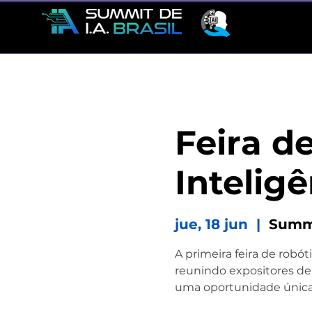
Feira d
Inteligê
jue, 18 jun
  |  
Summi
A primeira feira de robót
reunindo expositores de
uma oportunidade única p